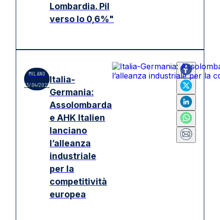
Lombardia. Pil
verso lo 0,6%"
MILANO
Italia-
23/04/2026
Germania:
Assolombarda
e AHK Italien
lanciano
l’alleanza
industriale
per la
competitività
europea