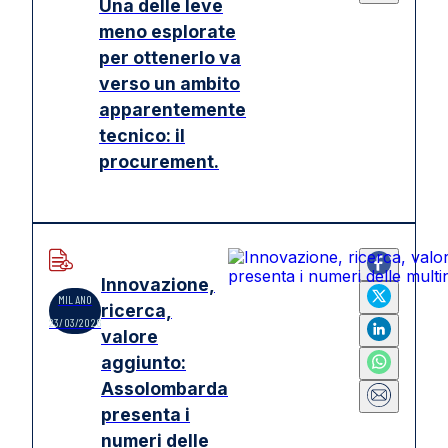
Una delle leve
meno esplorate
per ottenerlo va
verso un ambito
apparentemente
tecnico: il
procurement.
Innovazione,
MILANO
ricerca,
23/03/2026
valore
aggiunto:
Assolombarda
presenta i
numeri delle