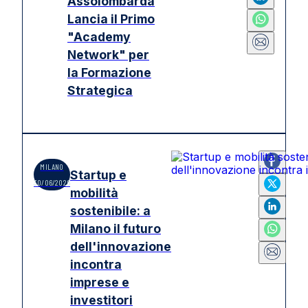
Assolombarda
Lancia il Primo
"Academy
Network" per
la Formazione
Strategica
MILANO
Startup e
30/06/2026
mobilità
sostenibile: a
Milano il futuro
dell'innovazione
incontra
imprese e
investitori