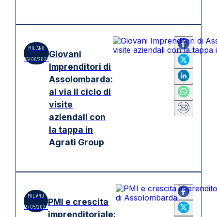
MILANO
Giovani
25/06/2026
Imprenditori di
Assolombarda:
al via il ciclo di
visite
aziendali con
la tappa in
Agrati Group
MILANO
PMI e crescita
13/05/2026
imprenditoriale: