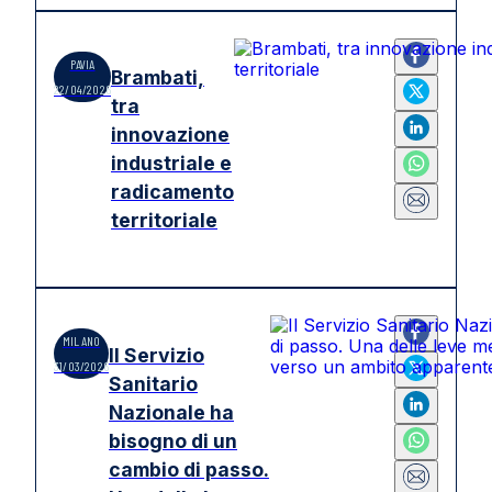
PAVIA
Brambati,
22/04/2026
tra
innovazione
industriale e
radicamento
territoriale
MILANO
Il Servizio
31/03/2026
Sanitario
Nazionale ha
bisogno di un
cambio di passo.