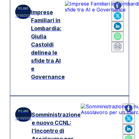
MILANO
Imprese
07/05/2026
Familiari in
Lombardia:
Giulia
Castoldi
delinea le
sfide tra AI
e
Governance
MILANO
Somministrazione
05/05/2026
e nuovo CCNL:
l’incontro di
Assolavoro per