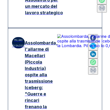
un mercato del
lavoro strategico
MILANO
Assolombarda,
23/04/2026
l'allarme di
Macellari
(Piccola
Industria)
ospite alla
trasmissione
Iceberg:
"Guerre e
rincari
frenano la