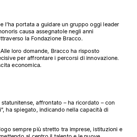
he l’ha portata a guidare un gruppo oggi leader
honoris causa assegnatole negli anni
 attraverso la Fondazione Bracco.
. Alle loro domande, Bracco ha risposto
sive per affrontare i percorsi di innovazione.
escita economica.
 statunitense, affrontato – ha ricordato – con
i”, ha spiegato, indicando nella capacità di
go sempre più stretto tra imprese, istituzioni e
ttendo al centro il talento e le nuove