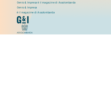
Genio & Impresa è il magazine di Assolombarda
Genio & Impresa
è il magazine di Assolombarda