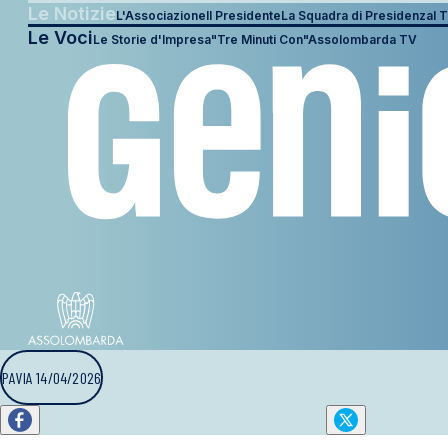
Le Notizie
L'Associazione
Il Presidente
La Squadra di Presidenza
I T
Le Voci
Le Storie d'Impresa
"Tre Minuti Con"
Assolombarda TV
PAVIA 14/04/2026