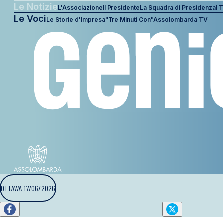
Le Notizie
L'Associazione
Il Presidente
La Squadra di Presidenza
I T
Le Voci
Le Storie d'Impresa
"Tre Minuti Con"
Assolombarda TV
OTTAWA 17/06/2026