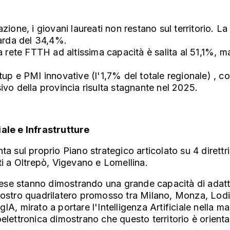
ione, i giovani laureati non restano sul territorio. La q
arda del 34,4%.
la rete FTTH ad altissima capacità è salita al 51,1%, 
rtup e PMI innovative (l'1,7% del totale regionale) , 
sivo della provincia risulta stagnante nel 2025.
iale e Infrastrutture
ta sul proprio Piano strategico articolato su 4 direttr
ati a Oltrepò, Vigevano e Lomellina.
se stanno dimostrando una grande capacità di adatta
l nostro quadrilatero promosso tra Milano, Monza, Lo
A, mirato a portare l'Intelligenza Artificiale nella ma
elettronica dimostrano che questo territorio è orienta