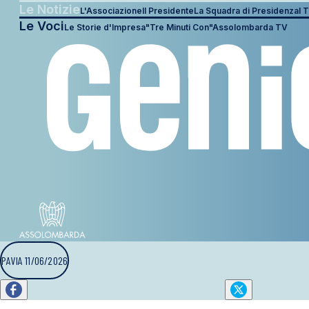
Le Notizie
L'Associazione
Il Presidente
La Squadra di Presidenza
I T
Le Voci
Le Storie d'Impresa
"Tre Minuti Con"
Assolombarda TV
PAVIA 11/06/2026