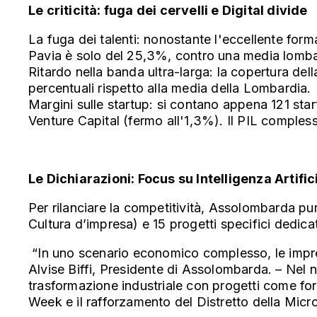
Le criticità: fuga dei cervelli e Digital divide
La fuga dei talenti: nonostante l'eccellente formaz
Pavia è solo del 25,3%, contro una media lomb
Ritardo nella banda ultra-larga: la copertura del
percentuali rispetto alla media della Lombardia.
Margini sulle startup: si contano appena 121 sta
Venture Capital (fermo all'1,3%). Il PIL comples
Le Dichiarazioni: Focus su Intelligenza Artific
Per rilanciare la competitività, Assolombarda pun
Cultura d’impresa) e 15 progetti specifici dedic
“In uno scenario economico complesso, le impre
Alvise Biffi, Presidente di Assolombarda. – Ne
trasformazione industriale con progetti come forgI
Week e il rafforzamento del Distretto della Micro