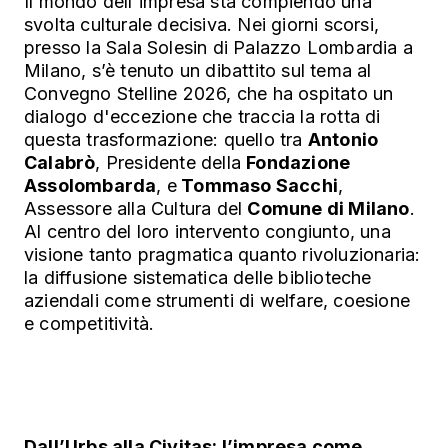
Il mondo dell'impresa sta compiendo una
svolta culturale decisiva. Nei giorni scorsi,
presso la Sala Solesin di Palazzo Lombardia a
Milano, s’è tenuto un dibattito sul tema al
Convegno Stelline 2026, che ha ospitato un
dialogo d'eccezione che traccia la rotta di
questa trasformazione: quello tra
Antonio
Calabrò
, Presidente della
Fondazione
Assolombarda
, e
Tommaso Sacchi
,
Assessore alla Cultura del
Comune di Milano
.
Al centro del loro intervento congiunto, una
visione tanto pragmatica quanto rivoluzionaria:
la diffusione sistematica delle biblioteche
aziendali come strumenti di welfare, coesione
e competitività.
Dall’Urbs alla Civitas: l’impresa come